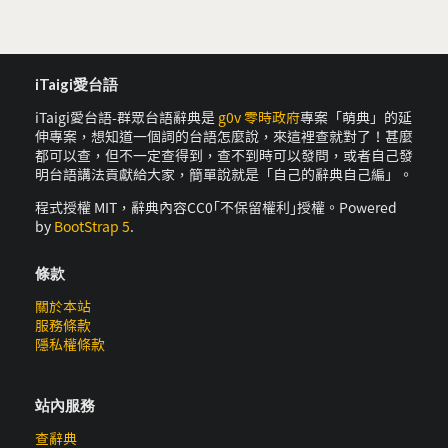
iTaigi愛台語
iTaigi愛台語-群眾台語辭典是
g0v 零時政府
專案「萌典」的延
伸專案，想知道一個詞的台語怎麼說，來這裡查就對了！甚麼
都可以查，但不一定查得到，查不到時可以發問，或者自己發
明台語講法貢獻給大家，簡單說就是「自己的辭典自己編」。
程式授權 MIT，辭典內容CC0｢不保留權利｣授權。Powered
by
BootStrap 5
.
條款
關於本站
服務條款
隱私權條款
站內服務
查辭典