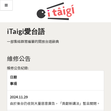
iTaigi愛台語
一部集結群眾編纂的開放台語辭典
維修公告
維修公告紀錄:
日期
事項
2024.11.29
由於後台仍收到大量惡意廣告，「貢獻新講法」暫且關閉。