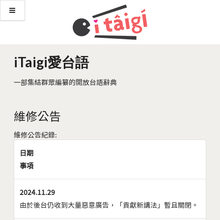
iTaigi愛台語
一部集結群眾編纂的開放台語辭典
維修公告
維修公告紀錄:
日期
事項
2024.11.29
由於後台仍收到大量惡意廣告，「貢獻新講法」暫且關閉。