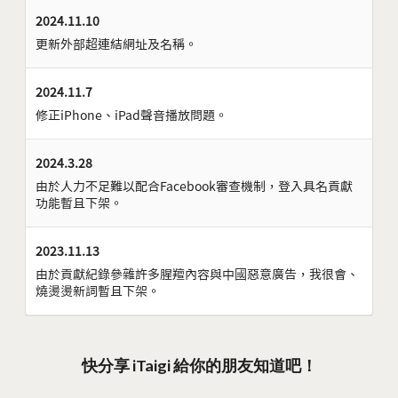
2024.11.10
更新外部超連結網址及名稱。
2024.11.7
修正iPhone、iPad聲音播放問題。
2024.3.28
由於人力不足難以配合Facebook審查機制，登入具名貢獻
功能暫且下架。
2023.11.13
由於貢獻紀錄參雜許多腥羶內容與中國惡意廣告，我很會、
燒燙燙新詞暫且下架。
快分享 iTaigi 給你的朋友知道吧！