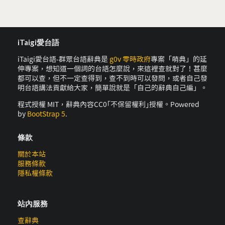
iTaigi愛台語
iTaigi愛台語-群眾台語辭典是
g0v 零時政府
專案「萌典」的延
伸專案，想知道一個詞的台語怎麼說，來這裡查就對了！甚麼
都可以查，但不一定查得到，查不到時可以發問，或者自己發
明台語講法貢獻給大家，簡單說就是「自己的辭典自己編」。
程式授權 MIT，辭典內容CC0｢不保留權利｣授權。Powered
by
BootStrap 5
.
條款
關於本站
服務條款
隱私權條款
站內服務
查辭典