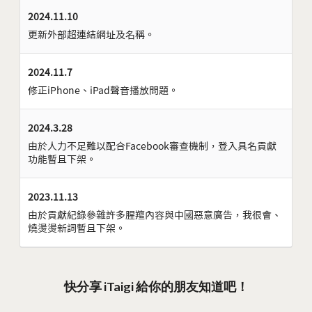
2024.11.10
更新外部超連結網址及名稱。
2024.11.7
修正iPhone、iPad聲音播放問題。
2024.3.28
由於人力不足難以配合Facebook審查機制，登入具名貢獻
功能暫且下架。
2023.11.13
由於貢獻紀錄參雜許多腥羶內容與中國惡意廣告，我很會、
燒燙燙新詞暫且下架。
快分享 iTaigi 給你的朋友知道吧！