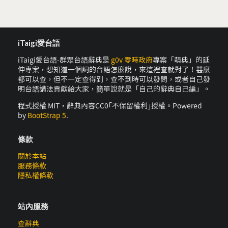
iTaigi愛台語
iTaigi愛台語-群眾台語辭典是
g0v 零時政府
專案「萌典」的延
伸專案，想知道一個詞的台語怎麼說，來這裡查就對了！甚麼
都可以查，但不一定查得到，查不到時可以發問，或者自己發
明台語講法貢獻給大家，簡單說就是「自己的辭典自己編」。
程式授權 MIT，辭典內容CC0｢不保留權利｣授權。Powered
by
BootStrap 5
.
條款
關於本站
服務條款
隱私權條款
站內服務
查辭典