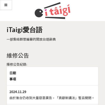
iTaigi愛台語
一部集結群眾編纂的開放台語辭典
維修公告
維修公告紀錄:
日期
事項
2024.11.29
由於後台仍收到大量惡意廣告，「貢獻新講法」暫且關閉。