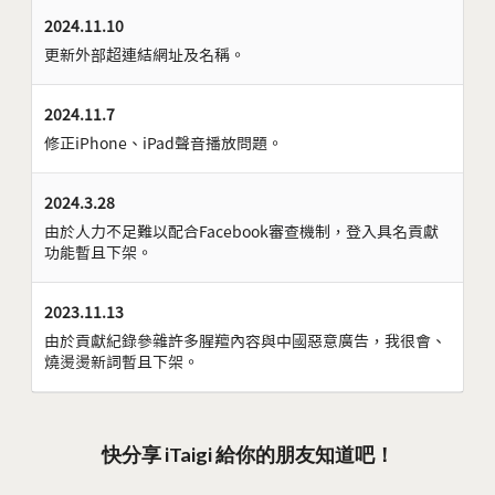
2024.11.10
更新外部超連結網址及名稱。
2024.11.7
修正iPhone、iPad聲音播放問題。
2024.3.28
由於人力不足難以配合Facebook審查機制，登入具名貢獻
功能暫且下架。
2023.11.13
由於貢獻紀錄參雜許多腥羶內容與中國惡意廣告，我很會、
燒燙燙新詞暫且下架。
快分享 iTaigi 給你的朋友知道吧！