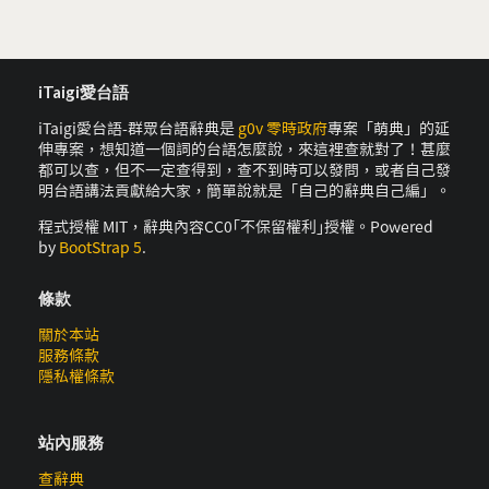
iTaigi愛台語
iTaigi愛台語-群眾台語辭典是
g0v 零時政府
專案「萌典」的延
伸專案，想知道一個詞的台語怎麼說，來這裡查就對了！甚麼
都可以查，但不一定查得到，查不到時可以發問，或者自己發
明台語講法貢獻給大家，簡單說就是「自己的辭典自己編」。
程式授權 MIT，辭典內容CC0｢不保留權利｣授權。Powered
by
BootStrap 5
.
條款
關於本站
服務條款
隱私權條款
站內服務
查辭典