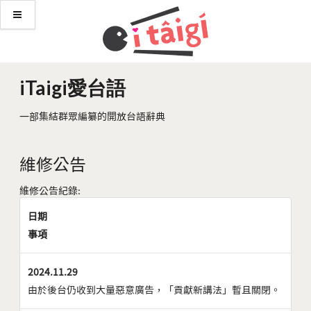
iTaigi愛台語
一部集結群眾編纂的開放台語辭典
維修公告
維修公告紀錄:
日期
事項
2024.11.29
由於後台仍收到大量惡意廣告，「貢獻新講法」暫且關閉。