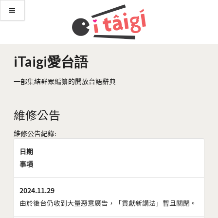
iTaigi愛台語
一部集結群眾編纂的開放台語辭典
維修公告
維修公告紀錄:
日期
事項
2024.11.29
由於後台仍收到大量惡意廣告，「貢獻新講法」暫且關閉。