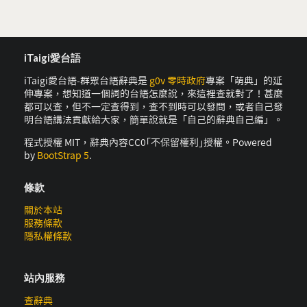
iTaigi愛台語
iTaigi愛台語-群眾台語辭典是
g0v 零時政府
專案「萌典」的延
伸專案，想知道一個詞的台語怎麼說，來這裡查就對了！甚麼
都可以查，但不一定查得到，查不到時可以發問，或者自己發
明台語講法貢獻給大家，簡單說就是「自己的辭典自己編」。
程式授權 MIT，辭典內容CC0｢不保留權利｣授權。Powered
by
BootStrap 5
.
條款
關於本站
服務條款
隱私權條款
站內服務
查辭典