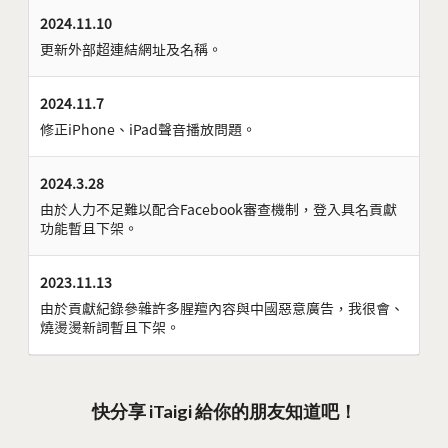
2024.11.10
更新外部超連結網址及名稱。
2024.11.7
修正iPhone、iPad聲音播放問題。
2024.3.28
由於人力不足難以配合Facebook審查機制，登入具名貢獻
功能暫且下架。
2023.11.13
由於貢獻紀錄參雜許多腥羶內容與中國惡意廣告，我很會、
燒燙燙新詞暫且下架。
快分享 iTaigi 給你的朋友知道吧！