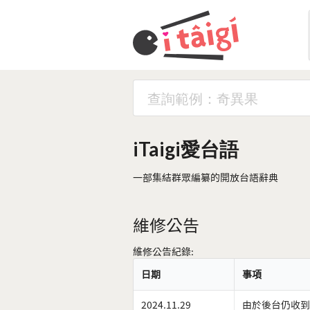
iTaigi愛台語
一部集結群眾編纂的開放台語辭典
維修公告
維修公告紀錄:
日期
事項
2024.11.29
由於後台仍收到