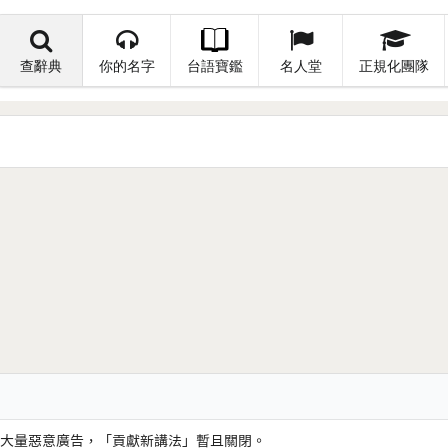
查辭典
你的名字
台語寶鑑
名人堂
正規化團隊
大量惡意廣告，「貢獻新講法」暫且關閉。