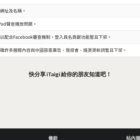
網址及名稱。
iPad聲音播放問題。
以配合Facebook審查機制，登入具名貢獻功能暫且下架。
雜許多腥羶內容與中國惡意廣告，我很會、燒燙燙新詞暫且下架。
快分享 iTaigi 給你的朋友知道吧！
條款
站內