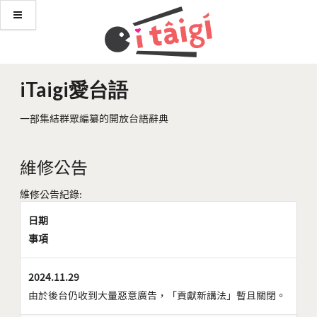
iTaigi愛台語
一部集結群眾編纂的開放台語辭典
維修公告
維修公告紀錄:
日期
事項
2024.11.29
由於後台仍收到大量惡意廣告，「貢獻新講法」暫且關閉。