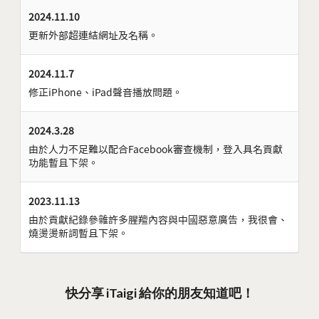
2024.11.10
更新外部超連結網址及名稱。
2024.11.7
修正iPhone、iPad聲音播放問題。
2024.3.28
由於人力不足難以配合Facebook審查機制，登入具名貢獻
功能暫且下架。
2023.11.13
由於貢獻紀錄參雜許多腥羶內容與中國惡意廣告，我很會、
燒燙燙新詞暫且下架。
快分享 iTaigi 給你的朋友知道吧！