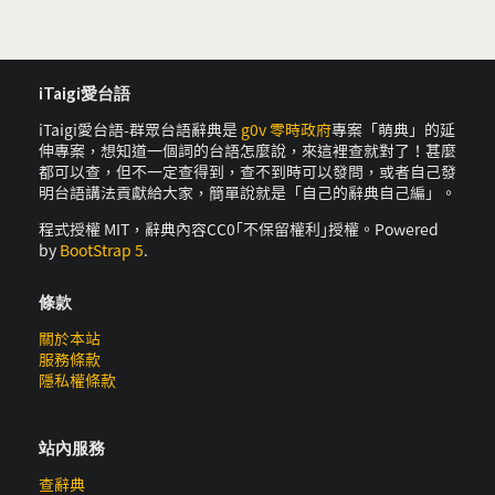
iTaigi愛台語
iTaigi愛台語-群眾台語辭典是
g0v 零時政府
專案「萌典」的延
伸專案，想知道一個詞的台語怎麼說，來這裡查就對了！甚麼
都可以查，但不一定查得到，查不到時可以發問，或者自己發
明台語講法貢獻給大家，簡單說就是「自己的辭典自己編」。
程式授權 MIT，辭典內容CC0｢不保留權利｣授權。Powered
by
BootStrap 5
.
條款
關於本站
服務條款
隱私權條款
站內服務
查辭典