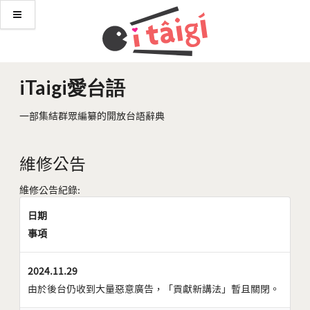
iTaigi愛台語
一部集結群眾編纂的開放台語辭典
維修公告
維修公告紀錄:
日期
事項
2024.11.29
由於後台仍收到大量惡意廣告，「貢獻新講法」暫且關閉。