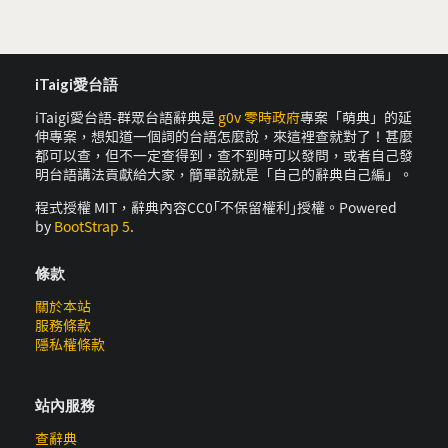
iTaigi愛台語
iTaigi愛台語-群眾台語辭典是
g0v 零時政府
專案「萌典」的延
伸專案，想知道一個詞的台語怎麼說，來這裡查就對了！甚麼
都可以查，但不一定查得到，查不到時可以發問，或者自己發
明台語講法貢獻給大家，簡單說就是「自己的辭典自己編」。
程式授權 MIT，辭典內容CC0｢不保留權利｣授權。Powered
by
BootStrap 5
.
條款
關於本站
服務條款
隱私權條款
站內服務
查辭典