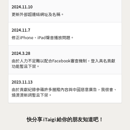
2024.11.10
更新外部超連結網址及名稱。
2024.11.7
修正iPhone、iPad聲音播放問題。
2024.3.28
由於人力不足難以配合Facebook審查機制，登入具名貢獻
功能暫且下架。
2023.11.13
由於貢獻紀錄參雜許多腥羶內容與中國惡意廣告，我很會、
燒燙燙新詞暫且下架。
快分享 iTaigi 給你的朋友知道吧！