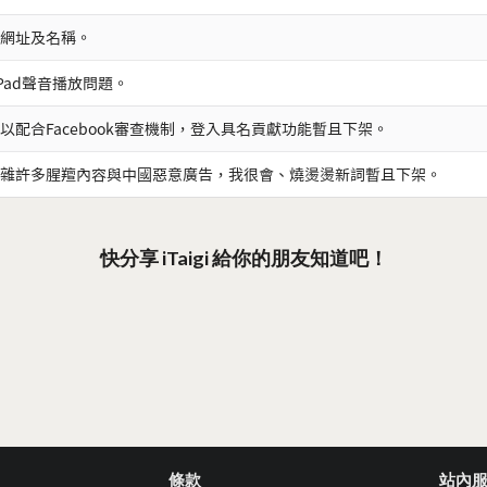
網址及名稱。
iPad聲音播放問題。
以配合Facebook審查機制，登入具名貢獻功能暫且下架。
雜許多腥羶內容與中國惡意廣告，我很會、燒燙燙新詞暫且下架。
快分享 iTaigi 給你的朋友知道吧！
條款
站內