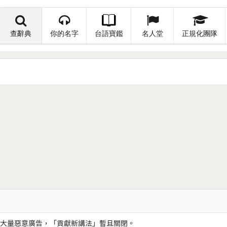
查辭典
你的名字
台語寶鑑
名人堂
正規化團隊
大量惡意廣告，「貢獻新講法」暫且關閉。