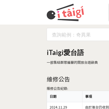
iTaigi愛台語
一部集結群眾編纂的開放台語辭典
維修公告
維修公告紀錄:
日期
事項
2024.11.29
由於後台仍收到