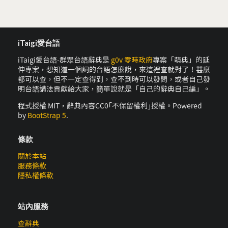
iTaigi愛台語
iTaigi愛台語-群眾台語辭典是
g0v 零時政府
專案「萌典」的延
伸專案，想知道一個詞的台語怎麼說，來這裡查就對了！甚麼
都可以查，但不一定查得到，查不到時可以發問，或者自己發
明台語講法貢獻給大家，簡單說就是「自己的辭典自己編」。
程式授權 MIT，辭典內容CC0｢不保留權利｣授權。Powered
by
BootStrap 5
.
條款
關於本站
服務條款
隱私權條款
站內服務
查辭典