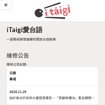
iTaigi愛台語
一部集結群眾編纂的開放台語辭典
維修公告
維修公告紀錄:
日期
事項
2024.11.29
由於後台仍收到大量惡意廣告，「貢獻新講法」暫且關閉。