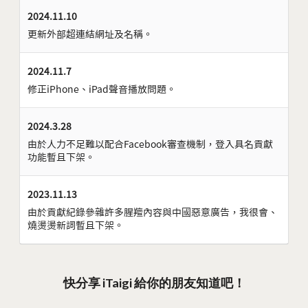
2024.11.10
更新外部超連結網址及名稱。
2024.11.7
修正iPhone、iPad聲音播放問題。
2024.3.28
由於人力不足難以配合Facebook審查機制，登入具名貢獻
功能暫且下架。
2023.11.13
由於貢獻紀錄參雜許多腥羶內容與中國惡意廣告，我很會、
燒燙燙新詞暫且下架。
快分享 iTaigi 給你的朋友知道吧！