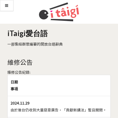
iTaigi愛台語
一部集結群眾編纂的開放台語辭典
維修公告
維修公告紀錄:
日期
事項
2024.11.29
由於後台仍收到大量惡意廣告，「貢獻新講法」暫且關閉。