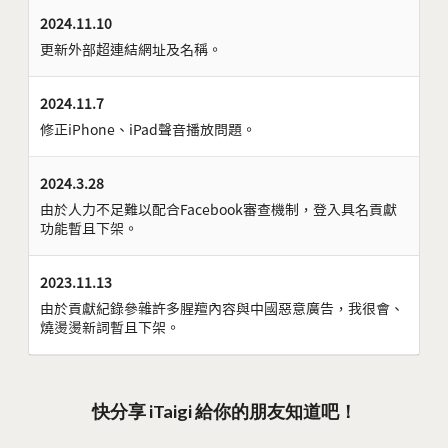
2024.11.10
更新外部超連結網址及名稱。
2024.11.7
修正iPhone、iPad聲音播放問題。
2024.3.28
由於人力不足難以配合Facebook審查機制，登入具名貢獻
功能暫且下架。
2023.11.13
由於貢獻紀錄參雜許多腥羶內容與中國惡意廣告，我很會、
燒燙燙新詞暫且下架。
快分享 iTaigi 給你的朋友知道吧！