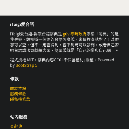
iTaigi愛台語
iTaigi愛台語-群眾台語辭典是
g0v 零時政府
專案「萌典」的延
伸專案，想知道一個詞的台語怎麼說，來這裡查就對了！甚麼
都可以查，但不一定查得到，查不到時可以發問，或者自己發
明台語講法貢獻給大家，簡單說就是「自己的辭典自己編」。
程式授權 MIT，辭典內容CC0｢不保留權利｣授權。Powered
by
BootStrap 5
.
條款
關於本站
服務條款
隱私權條款
站內服務
查辭典