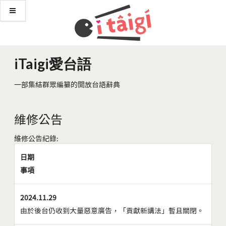
iTaigi愛台語
一部集結群眾編纂的開放台語辭典
維修公告
維修公告紀錄:
日期
事項
2024.11.29
由於後台仍收到大量惡意廣告，「貢獻新講法」暫且關閉。