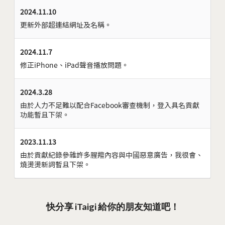
2024.11.10
更新外部超連結網址及名稱。
2024.11.7
修正iPhone、iPad聲音播放問題。
2024.3.28
由於人力不足難以配合Facebook審查機制，登入具名貢獻
功能暫且下架。
2023.11.13
由於貢獻紀錄參雜許多腥羶內容與中國惡意廣告，我很會、
燒燙燙新詞暫且下架。
快分享 iTaigi 給你的朋友知道吧！