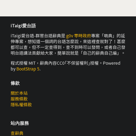
iTaigi愛台語
iTaigi愛台語-群眾台語辭典是
g0v 零時政府
專案「萌典」的延
伸專案，想知道一個詞的台語怎麼說，來這裡查就對了！甚麼
都可以查，但不一定查得到，查不到時可以發問，或者自己發
明台語講法貢獻給大家，簡單說就是「自己的辭典自己編」。
程式授權 MIT，辭典內容CC0｢不保留權利｣授權。Powered
by
BootStrap 5
.
條款
關於本站
服務條款
隱私權條款
站內服務
查辭典