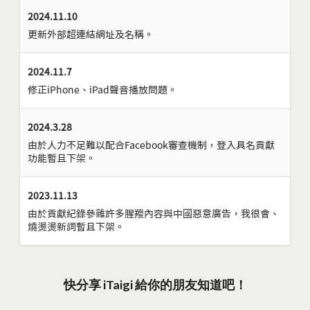
2024.11.10
更新外部超連結網址及名稱。
2024.11.7
修正iPhone、iPad聲音播放問題。
2024.3.28
由於人力不足難以配合Facebook審查機制，登入具名貢獻
功能暫且下架。
2023.11.13
由於貢獻紀錄參雜許多腥羶內容與中國惡意廣告，我很會、
燒燙燙新詞暫且下架。
快分享 iTaigi 給你的朋友知道吧！