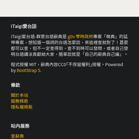
iTaigi愛台語
iTaigi愛台語-群眾台語辭典是
g0v 零時政府
專案「萌典」的延
伸專案，想知道一個詞的台語怎麼說，來這裡查就對了！甚麼
都可以查，但不一定查得到，查不到時可以發問，或者自己發
明台語講法貢獻給大家，簡單說就是「自己的辭典自己編」。
程式授權 MIT，辭典內容CC0｢不保留權利｣授權。Powered
by
BootStrap 5
.
條款
關於本站
服務條款
隱私權條款
站內服務
查辭典