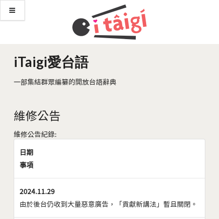
iTaigi愛台語
一部集結群眾編纂的開放台語辭典
維修公告
維修公告紀錄:
日期
事項
2024.11.29
由於後台仍收到大量惡意廣告，「貢獻新講法」暫且關閉。