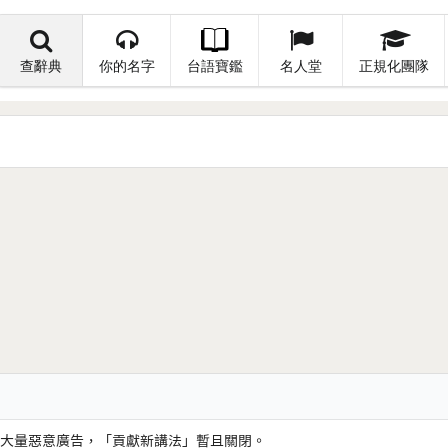
查辭典
你的名字
台語寶鑑
名人堂
正規化團隊
大量惡意廣告，「貢獻新講法」暫且關閉。