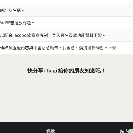
網址及名稱。
iPad聲音播放問題。
以配合Facebook審查機制，登入具名貢獻功能暫且下架。
雜許多腥羶內容與中國惡意廣告，我很會、燒燙燙新詞暫且下架。
快分享 iTaigi 給你的朋友知道吧！
條款
站內