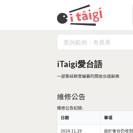
iTaigi愛台語
一部集結群眾編纂的開放台語辭典
維修公告
維修公告紀錄:
日期
事項
2024.11.29
由於後台仍收到