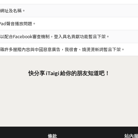
網址及名稱。
iPad聲音播放問題。
以配合Facebook審查機制，登入具名貢獻功能暫且下架。
雜許多腥羶內容與中國惡意廣告，我很會、燒燙燙新詞暫且下架。
快分享 iTaigi 給你的朋友知道吧！
條款
站內