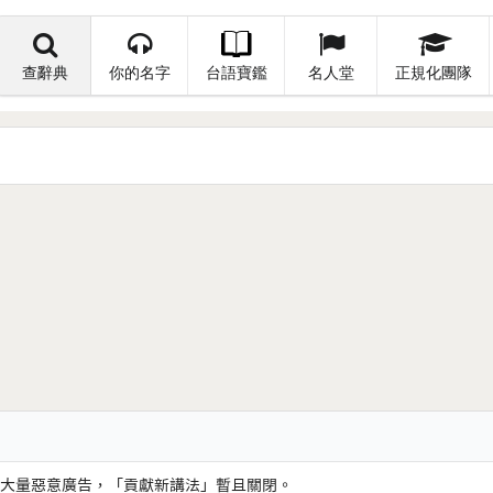
查辭典
你的名字
台語寶鑑
名人堂
正規化團隊
大量惡意廣告，「貢獻新講法」暫且關閉。