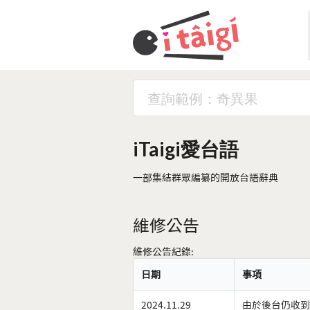
iTaigi愛台語
一部集結群眾編纂的開放台語辭典
維修公告
維修公告紀錄:
日期
事項
2024.11.29
由於後台仍收到