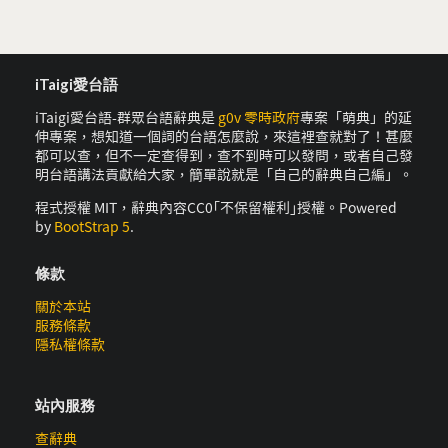
iTaigi愛台語
iTaigi愛台語-群眾台語辭典是
g0v 零時政府
專案「萌典」的延
伸專案，想知道一個詞的台語怎麼說，來這裡查就對了！甚麼
都可以查，但不一定查得到，查不到時可以發問，或者自己發
明台語講法貢獻給大家，簡單說就是「自己的辭典自己編」。
程式授權 MIT，辭典內容CC0｢不保留權利｣授權。Powered
by
BootStrap 5
.
條款
關於本站
服務條款
隱私權條款
站內服務
查辭典