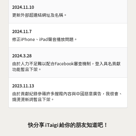
2024.11.10
更新外部超連結網址及名稱。
2024.11.7
修正iPhone、iPad聲音播放問題。
2024.3.28
由於人力不足難以配合Facebook審查機制，登入具名貢獻
功能暫且下架。
2023.11.13
由於貢獻紀錄參雜許多腥羶內容與中國惡意廣告，我很會、
燒燙燙新詞暫且下架。
快分享 iTaigi 給你的朋友知道吧！