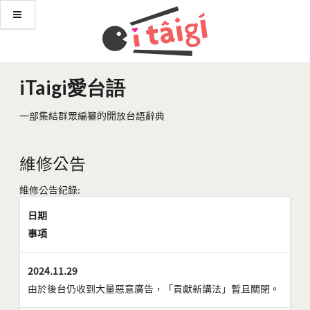
iTaigi愛台語
一部集結群眾編纂的開放台語辭典
維修公告
維修公告紀錄:
日期
事項
2024.11.29
由於後台仍收到大量惡意廣告，「貢獻新講法」暫且關閉。