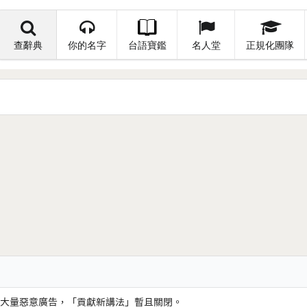
查辭典
你的名字
台語寶鑑
名人堂
正規化團隊
大量惡意廣告，「貢獻新講法」暫且關閉。