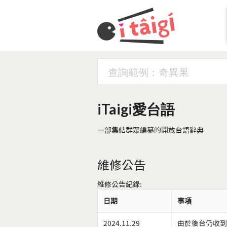
iTaigi愛台語
一部集結群眾編纂的開放台語辭典
維修公告
維修公告紀錄:
日期
事項
2024.11.29
由於後台仍收到