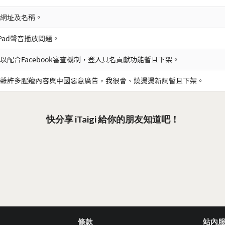
網址及名稱。
iPad聲音播放問題。
以配合Facebook審查機制，登入具名貢獻功能暫且下架。
雜許多腥羶內容與中國惡意廣告，我很會、燒燙燙新詞暫且下架。
快分享 iTaigi 給你的朋友知道吧！
條款
站內