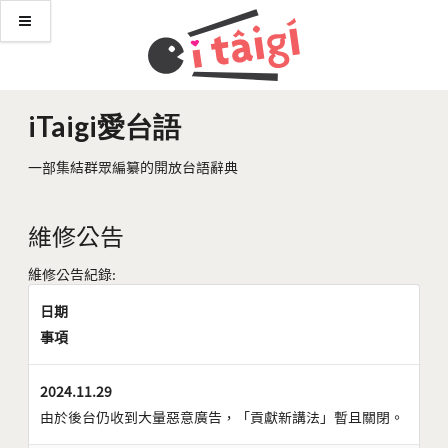
iTaigi愛台語
一部集結群眾編纂的開放台語辭典
維修公告
維修公告紀錄:
日期
事項
2024.11.29
由於後台仍收到大量惡意廣告，「貢獻新講法」暫且關閉。