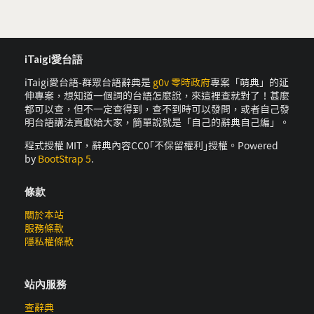
iTaigi愛台語
iTaigi愛台語-群眾台語辭典是
g0v 零時政府
專案「萌典」的延
伸專案，想知道一個詞的台語怎麼說，來這裡查就對了！甚麼
都可以查，但不一定查得到，查不到時可以發問，或者自己發
明台語講法貢獻給大家，簡單說就是「自己的辭典自己編」。
程式授權 MIT，辭典內容CC0｢不保留權利｣授權。Powered
by
BootStrap 5
.
條款
關於本站
服務條款
隱私權條款
站內服務
查辭典