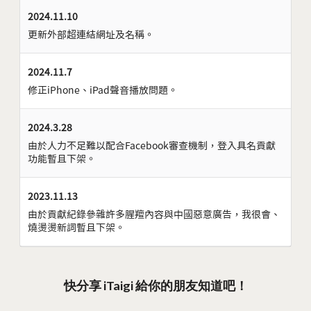
2024.11.10
更新外部超連結網址及名稱。
2024.11.7
修正iPhone、iPad聲音播放問題。
2024.3.28
由於人力不足難以配合Facebook審查機制，登入具名貢獻
功能暫且下架。
2023.11.13
由於貢獻紀錄參雜許多腥羶內容與中國惡意廣告，我很會、
燒燙燙新詞暫且下架。
快分享 iTaigi 給你的朋友知道吧！