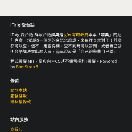
iTaigi愛台語
iTaigi愛台語-群眾台語辭典是
g0v 零時政府
專案「萌典」的延
伸專案，想知道一個詞的台語怎麼說，來這裡查就對了！甚麼
都可以查，但不一定查得到，查不到時可以發問，或者自己發
明台語講法貢獻給大家，簡單說就是「自己的辭典自己編」。
程式授權 MIT，辭典內容CC0｢不保留權利｣授權。Powered
by
BootStrap 5
.
條款
關於本站
服務條款
隱私權條款
站內服務
查辭典