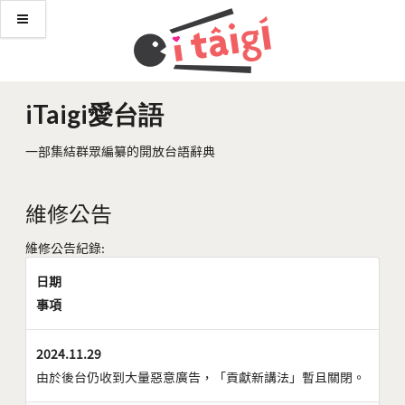
iTaigi愛台語
一部集結群眾編纂的開放台語辭典
維修公告
維修公告紀錄:
日期
事項
2024.11.29
由於後台仍收到大量惡意廣告，「貢獻新講法」暫且關閉。