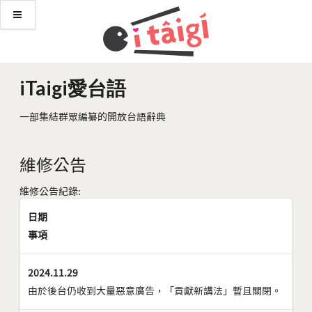
iTaigi愛台語
一部集結群眾編纂的開放台語辭典
維修公告
維修公告紀錄:
日期
事項
2024.11.29
由於後台仍收到大量惡意廣告，「貢獻新講法」暫且關閉。