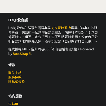
iTaigi愛台語
iTaigi愛台語-群眾台語辭典是
g0v 零時政府
專案「萌典」的延
伸專案，想知道一個詞的台語怎麼說，來這裡查就對了！甚麼
都可以查，但不一定查得到，查不到時可以發問，或者自己發
明台語講法貢獻給大家，簡單說就是「自己的辭典自己編」。
程式授權 MIT，辭典內容CC0｢不保留權利｣授權。Powered
by
BootStrap 5
.
條款
關於本站
服務條款
隱私權條款
站內服務
查辭典