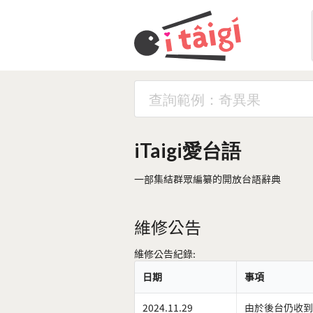
iTaigi愛台語
一部集結群眾編纂的開放台語辭典
維修公告
維修公告紀錄:
日期
事項
2024.11.29
由於後台仍收到