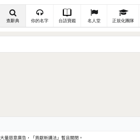
查辭典
你的名字
台語寶鑑
名人堂
正規化團隊
大量惡意廣告，「貢獻新講法」暫且關閉。