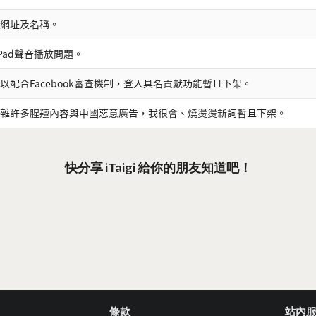
網址及名稱。
iPad聲音播放問題。
以配合Facebook審查機制，登入具名貢獻功能暫且下架。
雜許多腥羶內容與中國惡意廣告，我很會、燒燙燙新詞暫且下架。
快分享 iTaigi 給你的朋友知道吧！
條款
站內