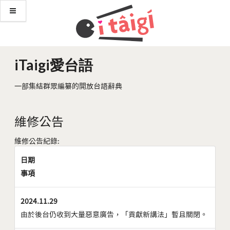
iTaigi愛台語
一部集結群眾編纂的開放台語辭典
維修公告
維修公告紀錄:
日期
事項
2024.11.29
由於後台仍收到大量惡意廣告，「貢獻新講法」暫且關閉。