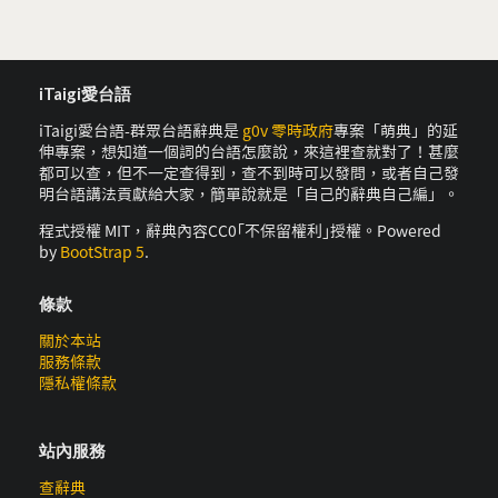
iTaigi愛台語
iTaigi愛台語-群眾台語辭典是
g0v 零時政府
專案「萌典」的延
伸專案，想知道一個詞的台語怎麼說，來這裡查就對了！甚麼
都可以查，但不一定查得到，查不到時可以發問，或者自己發
明台語講法貢獻給大家，簡單說就是「自己的辭典自己編」。
程式授權 MIT，辭典內容CC0｢不保留權利｣授權。Powered
by
BootStrap 5
.
條款
關於本站
服務條款
隱私權條款
站內服務
查辭典