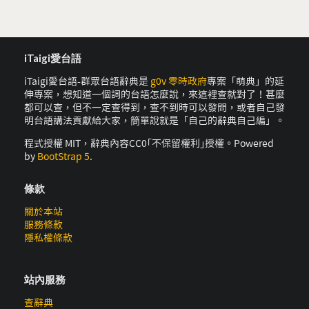
iTaigi愛台語
iTaigi愛台語-群眾台語辭典是
g0v 零時政府
專案「萌典」的延
伸專案，想知道一個詞的台語怎麼說，來這裡查就對了！甚麼
都可以查，但不一定查得到，查不到時可以發問，或者自己發
明台語講法貢獻給大家，簡單說就是「自己的辭典自己編」。
程式授權 MIT，辭典內容CC0｢不保留權利｣授權。Powered
by
BootStrap 5
.
條款
關於本站
服務條款
隱私權條款
站內服務
查辭典