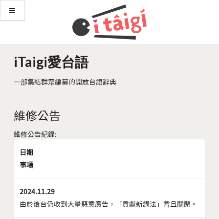
iTaigi愛台語
一部集結群眾編纂的開放台語辭典
維修公告
維修公告紀錄:
日期
事項
2024.11.29
由於後台仍收到大量惡意廣告，「貢獻新講法」暫且關閉。