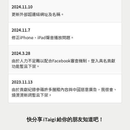
2024.11.10
更新外部超連結網址及名稱。
2024.11.7
修正iPhone、iPad聲音播放問題。
2024.3.28
由於人力不足難以配合Facebook審查機制，登入具名貢獻
功能暫且下架。
2023.11.13
由於貢獻紀錄參雜許多腥羶內容與中國惡意廣告，我很會、
燒燙燙新詞暫且下架。
快分享 iTaigi 給你的朋友知道吧！