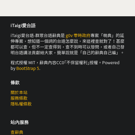
iTaigi愛台語
iTaigi愛台語-群眾台語辭典是
g0v 零時政府
專案「萌典」的延
伸專案，想知道一個詞的台語怎麼說，來這裡查就對了！甚麼
都可以查，但不一定查得到，查不到時可以發問，或者自己發
明台語講法貢獻給大家，簡單說就是「自己的辭典自己編」。
程式授權 MIT，辭典內容CC0｢不保留權利｣授權。Powered
by
BootStrap 5
.
條款
關於本站
服務條款
隱私權條款
站內服務
查辭典