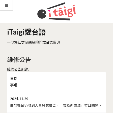
iTaigi愛台語
一部集結群眾編纂的開放台語辭典
維修公告
維修公告紀錄:
日期
事項
2024.11.29
由於後台仍收到大量惡意廣告，「貢獻新講法」暫且關閉。