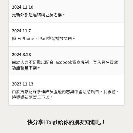
2024.11.10
更新外部超連結網址及名稱。
2024.11.7
修正iPhone、iPad聲音播放問題。
2024.3.28
由於人力不足難以配合Facebook審查機制，登入具名貢獻
功能暫且下架。
2023.11.13
由於貢獻紀錄參雜許多腥羶內容與中國惡意廣告，我很會、
燒燙燙新詞暫且下架。
快分享 iTaigi 給你的朋友知道吧！