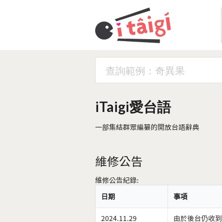
iTaigi愛台語
一部集結群眾編纂的開放台語辭典
維修公告
維修公告紀錄:
日期
事項
2024.11.29
由於後台仍收到