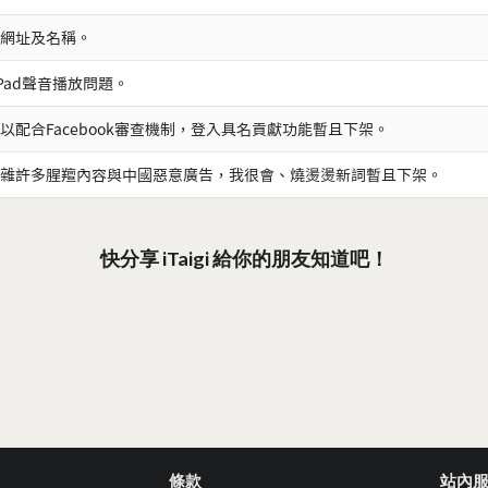
網址及名稱。
iPad聲音播放問題。
以配合Facebook審查機制，登入具名貢獻功能暫且下架。
雜許多腥羶內容與中國惡意廣告，我很會、燒燙燙新詞暫且下架。
快分享 iTaigi 給你的朋友知道吧！
條款
站內