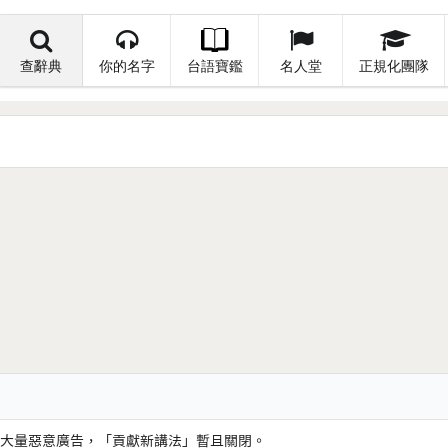
查辭典
你的名字
台語寶鑑
名人堂
正規化團隊
大量惡意廣告，「貢獻新講法」暫且關閉。