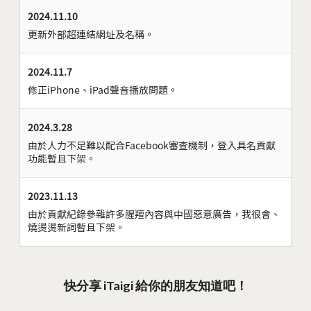
2024.11.10
更新外部超連結網址及名稱。
2024.11.7
修正iPhone、iPad聲音播放問題。
2024.3.28
由於人力不足難以配合Facebook審查機制，登入具名貢獻
功能暫且下架。
2023.11.13
由於貢獻紀錄參雜許多腥羶內容與中國惡意廣告，我很會、
燒燙燙新詞暫且下架。
快分享 iTaigi 給你的朋友知道吧！