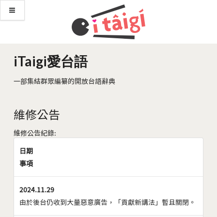
iTaigi愛台語
一部集結群眾編纂的開放台語辭典
維修公告
維修公告紀錄:
日期
事項
2024.11.29
由於後台仍收到大量惡意廣告，「貢獻新講法」暫且關閉。