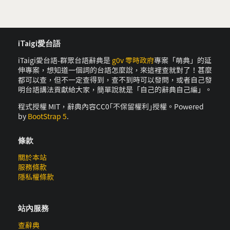
iTaigi愛台語
iTaigi愛台語-群眾台語辭典是
g0v 零時政府
專案「萌典」的延
伸專案，想知道一個詞的台語怎麼說，來這裡查就對了！甚麼
都可以查，但不一定查得到，查不到時可以發問，或者自己發
明台語講法貢獻給大家，簡單說就是「自己的辭典自己編」。
程式授權 MIT，辭典內容CC0｢不保留權利｣授權。Powered
by
BootStrap 5
.
條款
關於本站
服務條款
隱私權條款
站內服務
查辭典