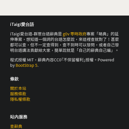
iTaigi愛台語
iTaigi愛台語-群眾台語辭典是
g0v 零時政府
專案「萌典」的延
伸專案，想知道一個詞的台語怎麼說，來這裡查就對了！甚麼
都可以查，但不一定查得到，查不到時可以發問，或者自己發
明台語講法貢獻給大家，簡單說就是「自己的辭典自己編」。
程式授權 MIT，辭典內容CC0｢不保留權利｣授權。Powered
by
BootStrap 5
.
條款
關於本站
服務條款
隱私權條款
站內服務
查辭典