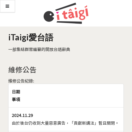
iTaigi愛台語
一部集結群眾編纂的開放台語辭典
維修公告
維修公告紀錄:
日期
事項
2024.11.29
由於後台仍收到大量惡意廣告，「貢獻新講法」暫且關閉。