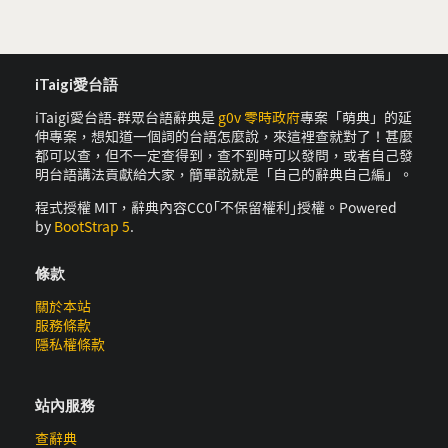
iTaigi愛台語
iTaigi愛台語-群眾台語辭典是
g0v 零時政府
專案「萌典」的延
伸專案，想知道一個詞的台語怎麼說，來這裡查就對了！甚麼
都可以查，但不一定查得到，查不到時可以發問，或者自己發
明台語講法貢獻給大家，簡單說就是「自己的辭典自己編」。
程式授權 MIT，辭典內容CC0｢不保留權利｣授權。Powered
by
BootStrap 5
.
條款
關於本站
服務條款
隱私權條款
站內服務
查辭典