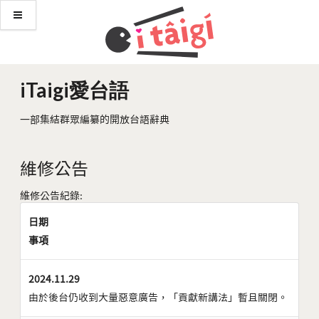
iTaigi愛台語
一部集結群眾編纂的開放台語辭典
維修公告
維修公告紀錄:
日期
事項
2024.11.29
由於後台仍收到大量惡意廣告，「貢獻新講法」暫且關閉。