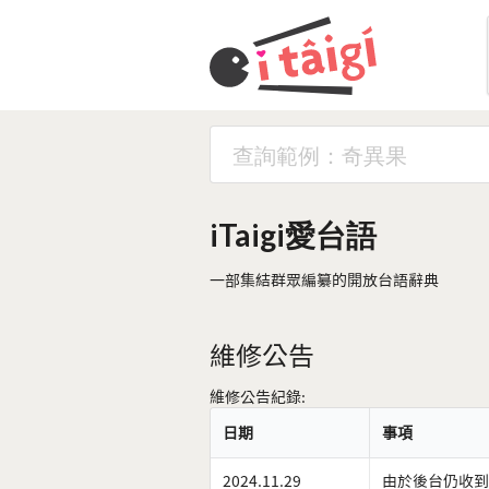
iTaigi愛台語
一部集結群眾編纂的開放台語辭典
維修公告
維修公告紀錄:
日期
事項
2024.11.29
由於後台仍收到