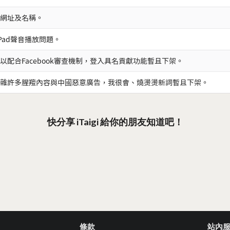
網址及名稱。
iPad聲音播放問題。
以配合Facebook審查機制，登入具名貢獻功能暫且下架。
雜許多腥羶內容與中國惡意廣告，我很會、燒燙燙新詞暫且下架。
快分享 iTaigi 給你的朋友知道吧！
條款
站內