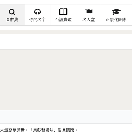
查辭典
你的名字
台語寶鑑
名人堂
正規化團隊
大量惡意廣告，「貢獻新講法」暫且關閉。