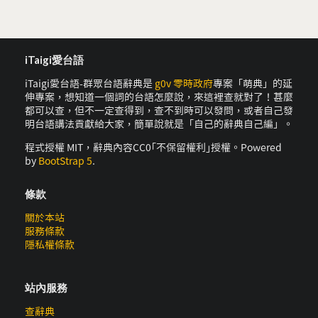
iTaigi愛台語
iTaigi愛台語-群眾台語辭典是
g0v 零時政府
專案「萌典」的延
伸專案，想知道一個詞的台語怎麼說，來這裡查就對了！甚麼
都可以查，但不一定查得到，查不到時可以發問，或者自己發
明台語講法貢獻給大家，簡單說就是「自己的辭典自己編」。
程式授權 MIT，辭典內容CC0｢不保留權利｣授權。Powered
by
BootStrap 5
.
條款
關於本站
服務條款
隱私權條款
站內服務
查辭典