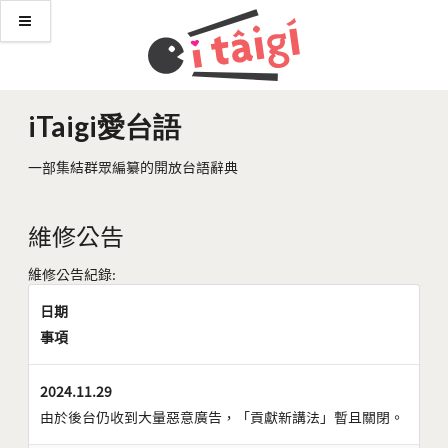
iTaigi愛台語
一部集結群眾編纂的開放台語辭典
維修公告
維修公告紀錄:
日期
事項
2024.11.29
由於後台仍收到大量惡意廣告，「貢獻新講法」暫且關閉。