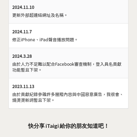
2024.11.10
更新外部超連結網址及名稱。
2024.11.7
修正iPhone、iPad聲音播放問題。
2024.3.28
由於人力不足難以配合Facebook審查機制，登入具名貢獻
功能暫且下架。
2023.11.13
由於貢獻紀錄參雜許多腥羶內容與中國惡意廣告，我很會、
燒燙燙新詞暫且下架。
快分享 iTaigi 給你的朋友知道吧！