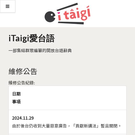
iTaigi愛台語
一部集結群眾編纂的開放台語辭典
維修公告
維修公告紀錄:
日期
事項
2024.11.29
由於後台仍收到大量惡意廣告，「貢獻新講法」暫且關閉。