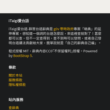
iTaigi愛台語
iTaigi愛台語-群眾台語辭典是
g0v 零時政府
專案「萌典」的延
伸專案，想知道一個詞的台語怎麼說，來這裡查就對了！甚麼
都可以查，但不一定查得到，查不到時可以發問，或者自己發
明台語講法貢獻給大家，簡單說就是「自己的辭典自己編」。
程式授權 MIT，辭典內容CC0｢不保留權利｣授權。Powered
by
BootStrap 5
.
條款
關於本站
服務條款
隱私權條款
站內服務
查辭典