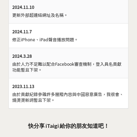
2024.11.10
更新外部超連結網址及名稱。
2024.11.7
修正iPhone、iPad聲音播放問題。
2024.3.28
由於人力不足難以配合Facebook審查機制，登入具名貢獻
功能暫且下架。
2023.11.13
由於貢獻紀錄參雜許多腥羶內容與中國惡意廣告，我很會、
燒燙燙新詞暫且下架。
快分享 iTaigi 給你的朋友知道吧！