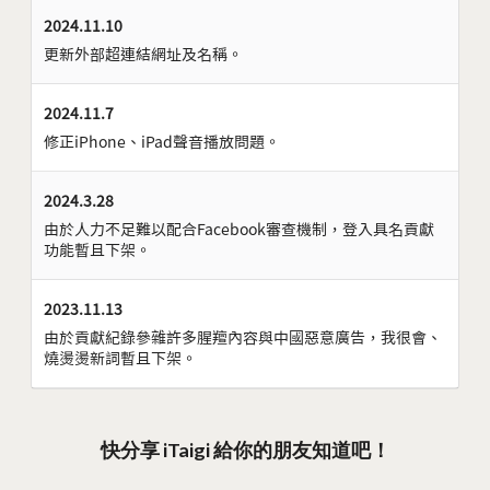
2024.11.10
更新外部超連結網址及名稱。
2024.11.7
修正iPhone、iPad聲音播放問題。
2024.3.28
由於人力不足難以配合Facebook審查機制，登入具名貢獻
功能暫且下架。
2023.11.13
由於貢獻紀錄參雜許多腥羶內容與中國惡意廣告，我很會、
燒燙燙新詞暫且下架。
快分享 iTaigi 給你的朋友知道吧！