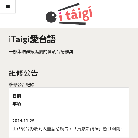
iTaigi愛台語
一部集結群眾編纂的開放台語辭典
維修公告
維修公告紀錄:
日期
事項
2024.11.29
由於後台仍收到大量惡意廣告，「貢獻新講法」暫且關閉。