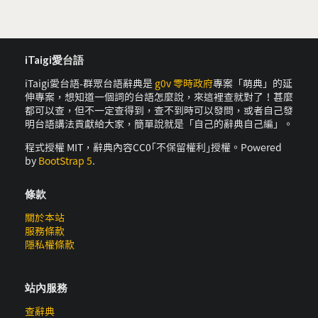
iTaigi愛台語
iTaigi愛台語-群眾台語辭典是
g0v 零時政府
專案「萌典」的延
伸專案，想知道一個詞的台語怎麼說，來這裡查就對了！甚麼
都可以查，但不一定查得到，查不到時可以發問，或者自己發
明台語講法貢獻給大家，簡單說就是「自己的辭典自己編」。
程式授權 MIT，辭典內容CC0｢不保留權利｣授權。Powered
by
BootStrap 5
.
條款
關於本站
服務條款
隱私權條款
站內服務
查辭典