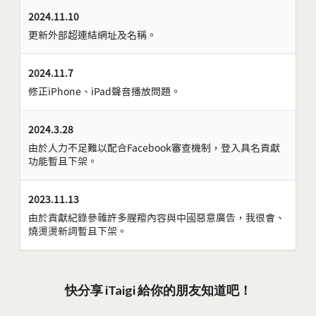
2024.11.10
更新外部超連結網址及名稱。
2024.11.7
修正iPhone、iPad聲音播放問題。
2024.3.28
由於人力不足難以配合Facebook審查機制，登入具名貢獻
功能暫且下架。
2023.11.13
由於貢獻紀錄參雜許多腥羶內容與中國惡意廣告，我很會、
燒燙燙新詞暫且下架。
快分享 iTaigi 給你的朋友知道吧！