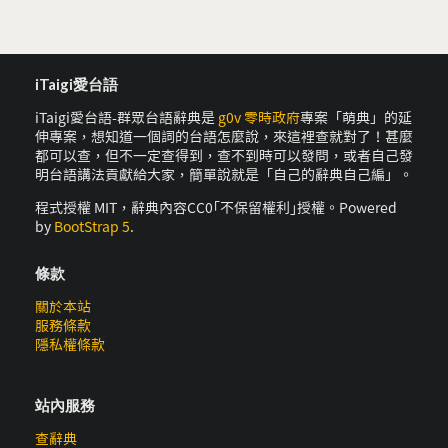
iTaigi愛台語
iTaigi愛台語-群眾台語辭典是
g0v 零時政府
專案「萌典」的延
伸專案，想知道一個詞的台語怎麼說，來這裡查就對了！甚麼
都可以查，但不一定查得到，查不到時可以發問，或者自己發
明台語講法貢獻給大家，簡單說就是「自己的辭典自己編」。
程式授權 MIT，辭典內容CC0｢不保留權利｣授權。Powered
by
BootStrap 5
.
條款
關於本站
服務條款
隱私權條款
站內服務
查辭典