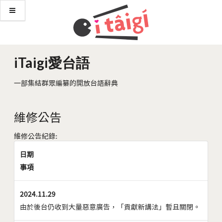
iTaigi愛台語
一部集結群眾編纂的開放台語辭典
維修公告
維修公告紀錄:
日期
事項
2024.11.29
由於後台仍收到大量惡意廣告，「貢獻新講法」暫且關閉。