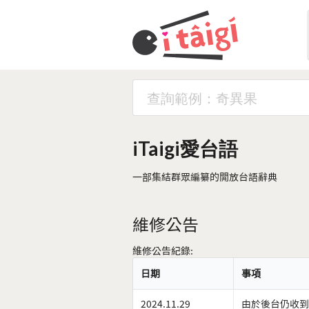
iTaigi愛台語
一部集結群眾編纂的開放台語辭典
維修公告
維修公告紀錄:
日期
事項
2024.11.29
由於後台仍收到