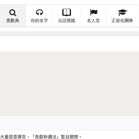
查辭典
你的名字
台語寶鑑
名人堂
正規化團隊
大量惡意廣告，「貢獻新講法」暫且關閉。