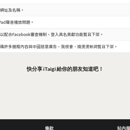
網址及名稱。
iPad聲音播放問題。
以配合Facebook審查機制，登入具名貢獻功能暫且下架。
雜許多腥羶內容與中國惡意廣告，我很會、燒燙燙新詞暫且下架。
快分享 iTaigi 給你的朋友知道吧！
條款
站內