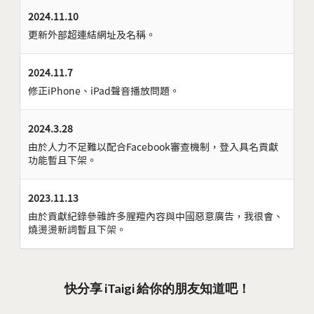
2024.11.10
更新外部超連結網址及名稱。
2024.11.7
修正iPhone、iPad聲音播放問題。
2024.3.28
由於人力不足難以配合Facebook審查機制，登入具名貢獻
功能暫且下架。
2023.11.13
由於貢獻紀錄參雜許多腥羶內容與中國惡意廣告，我很會、
燒燙燙新詞暫且下架。
快分享 iTaigi 給你的朋友知道吧！