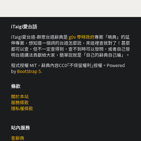
iTaigi愛台語
iTaigi愛台語-群眾台語辭典是
g0v 零時政府
專案「萌典」的延
伸專案，想知道一個詞的台語怎麼說，來這裡查就對了！甚麼
都可以查，但不一定查得到，查不到時可以發問，或者自己發
明台語講法貢獻給大家，簡單說就是「自己的辭典自己編」。
程式授權 MIT，辭典內容CC0｢不保留權利｣授權。Powered
by
BootStrap 5
.
條款
關於本站
服務條款
隱私權條款
站內服務
查辭典