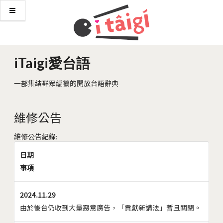
iTaigi愛台語
一部集結群眾編纂的開放台語辭典
維修公告
維修公告紀錄:
日期
事項
2024.11.29
由於後台仍收到大量惡意廣告，「貢獻新講法」暫且關閉。