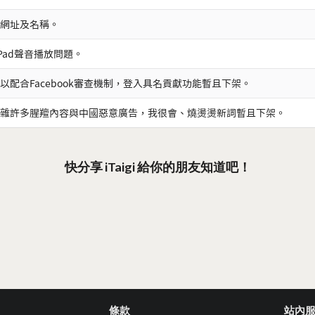
網址及名稱。
iPad聲音播放問題。
以配合Facebook審查機制，登入具名貢獻功能暫且下架。
雜許多腥羶內容與中國惡意廣告，我很會、燒燙燙新詞暫且下架。
快分享 iTaigi 給你的朋友知道吧！
條款
站內