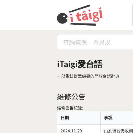
iTaigi愛台語
一部集結群眾編纂的開放台語辭典
維修公告
維修公告紀錄:
日期
事項
2024.11.29
由於後台仍收到