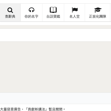
查辭典
你的名字
台語寶鑑
名人堂
正規化團隊
大量惡意廣告，「貢獻新講法」暫且關閉。