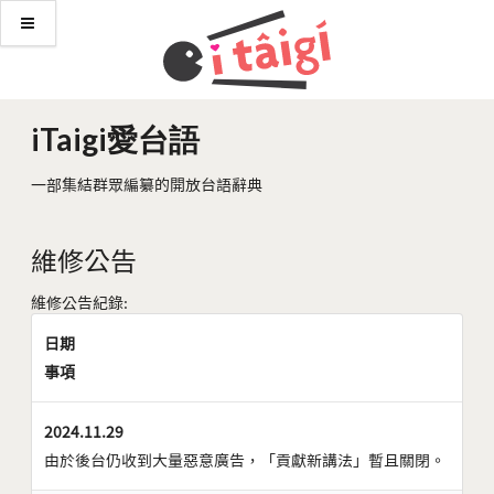
iTaigi愛台語
一部集結群眾編纂的開放台語辭典
維修公告
維修公告紀錄:
日期
事項
2024.11.29
由於後台仍收到大量惡意廣告，「貢獻新講法」暫且關閉。