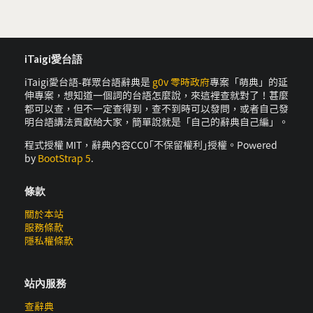
iTaigi愛台語
iTaigi愛台語-群眾台語辭典是
g0v 零時政府
專案「萌典」的延
伸專案，想知道一個詞的台語怎麼說，來這裡查就對了！甚麼
都可以查，但不一定查得到，查不到時可以發問，或者自己發
明台語講法貢獻給大家，簡單說就是「自己的辭典自己編」。
程式授權 MIT，辭典內容CC0｢不保留權利｣授權。Powered
by
BootStrap 5
.
條款
關於本站
服務條款
隱私權條款
站內服務
查辭典