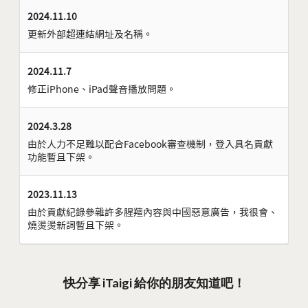
2024.11.10
更新外部超連結網址及名稱。
2024.11.7
修正iPhone、iPad聲音播放問題。
2024.3.28
由於人力不足難以配合Facebook審查機制，登入具名貢獻
功能暫且下架。
2023.11.13
由於貢獻紀錄參雜許多腥羶內容與中國惡意廣告，我很會、
燒燙燙新詞暫且下架。
快分享 iTaigi 給你的朋友知道吧！