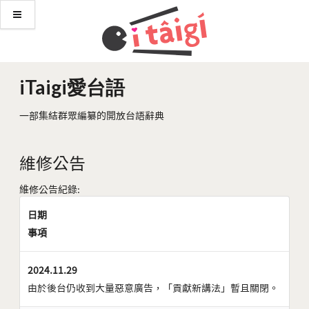
iTaigi愛台語
一部集結群眾編纂的開放台語辭典
維修公告
維修公告紀錄:
日期
事項
2024.11.29
由於後台仍收到大量惡意廣告，「貢獻新講法」暫且關閉。