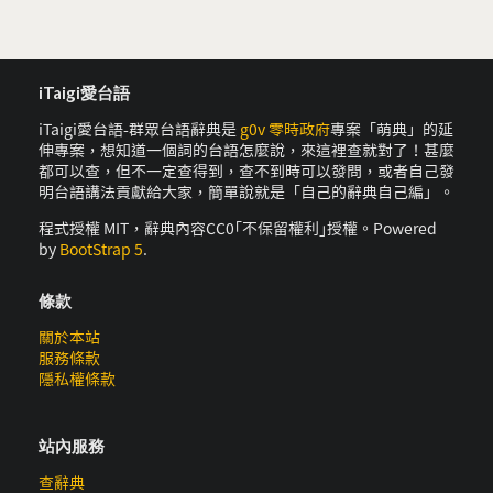
iTaigi愛台語
iTaigi愛台語-群眾台語辭典是
g0v 零時政府
專案「萌典」的延
伸專案，想知道一個詞的台語怎麼說，來這裡查就對了！甚麼
都可以查，但不一定查得到，查不到時可以發問，或者自己發
明台語講法貢獻給大家，簡單說就是「自己的辭典自己編」。
程式授權 MIT，辭典內容CC0｢不保留權利｣授權。Powered
by
BootStrap 5
.
條款
關於本站
服務條款
隱私權條款
站內服務
查辭典