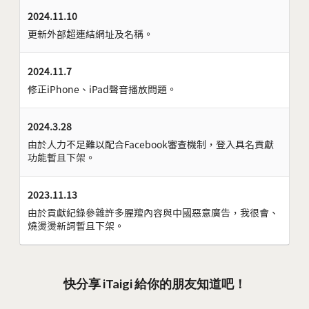
2024.11.10
更新外部超連結網址及名稱。
2024.11.7
修正iPhone、iPad聲音播放問題。
2024.3.28
由於人力不足難以配合Facebook審查機制，登入具名貢獻
功能暫且下架。
2023.11.13
由於貢獻紀錄參雜許多腥羶內容與中國惡意廣告，我很會、
燒燙燙新詞暫且下架。
快分享 iTaigi 給你的朋友知道吧！