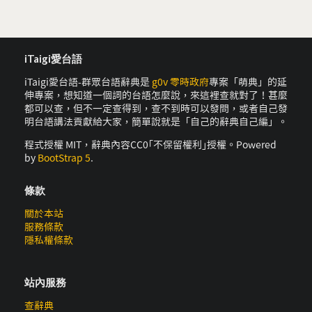
iTaigi愛台語
iTaigi愛台語-群眾台語辭典是
g0v 零時政府
專案「萌典」的延
伸專案，想知道一個詞的台語怎麼說，來這裡查就對了！甚麼
都可以查，但不一定查得到，查不到時可以發問，或者自己發
明台語講法貢獻給大家，簡單說就是「自己的辭典自己編」。
程式授權 MIT，辭典內容CC0｢不保留權利｣授權。Powered
by
BootStrap 5
.
條款
關於本站
服務條款
隱私權條款
站內服務
查辭典