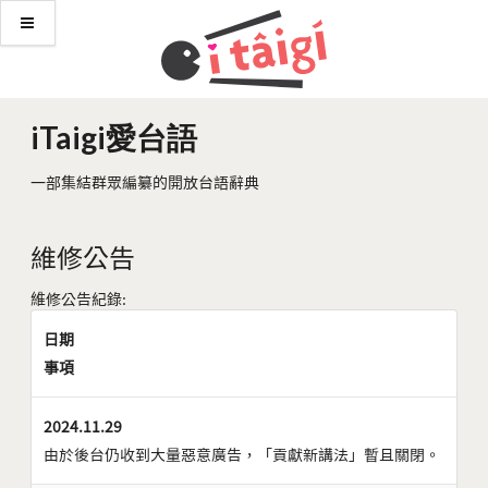
iTaigi愛台語
一部集結群眾編纂的開放台語辭典
維修公告
維修公告紀錄:
日期
事項
2024.11.29
由於後台仍收到大量惡意廣告，「貢獻新講法」暫且關閉。