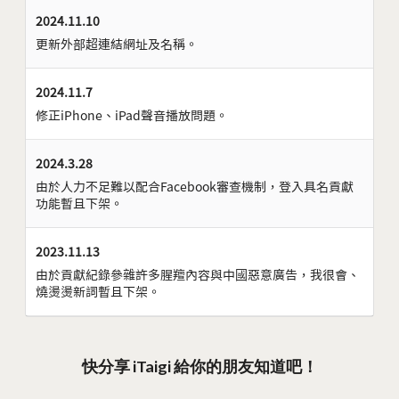
2024.11.10
更新外部超連結網址及名稱。
2024.11.7
修正iPhone、iPad聲音播放問題。
2024.3.28
由於人力不足難以配合Facebook審查機制，登入具名貢獻
功能暫且下架。
2023.11.13
由於貢獻紀錄參雜許多腥羶內容與中國惡意廣告，我很會、
燒燙燙新詞暫且下架。
快分享 iTaigi 給你的朋友知道吧！