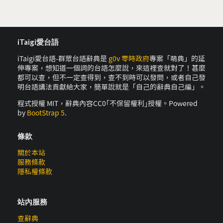
iTaigi愛台語
iTaigi愛台語-群眾台語辭典是
g0v 零時政府
專案「萌典」的延
伸專案，想知道一個詞的台語怎麼說，來這裡查就對了！甚麼
都可以查，但不一定查得到，查不到時可以發問，或者自己發
明台語講法貢獻給大家，簡單說就是「自己的辭典自己編」。
程式授權 MIT，辭典內容CC0｢不保留權利｣授權。Powered
by
BootStrap 5
.
條款
關於本站
服務條款
隱私權條款
站內服務
查辭典