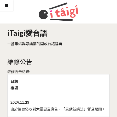
iTaigi愛台語
一部集結群眾編纂的開放台語辭典
維修公告
維修公告紀錄:
日期
事項
2024.11.29
由於後台仍收到大量惡意廣告，「貢獻新講法」暫且關閉。