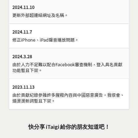
2024.11.10
更新外部超連結網址及名稱。
2024.11.7
修正iPhone、iPad聲音播放問題。
2024.3.28
由於人力不足難以配合Facebook審查機制，登入具名貢獻
功能暫且下架。
2023.11.13
由於貢獻紀錄參雜許多腥羶內容與中國惡意廣告，我很會、
燒燙燙新詞暫且下架。
快分享 iTaigi 給你的朋友知道吧！