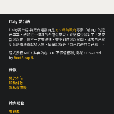
iTaigi愛台語
iTaigi愛台語-群眾台語辭典是
g0v 零時政府
專案「萌典」的延
伸專案，想知道一個詞的台語怎麼說，來這裡查就對了！甚麼
都可以查，但不一定查得到，查不到時可以發問，或者自己發
明台語講法貢獻給大家，簡單說就是「自己的辭典自己編」。
程式授權 MIT，辭典內容CC0｢不保留權利｣授權。Powered
by
BootStrap 5
.
條款
關於本站
服務條款
隱私權條款
站內服務
查辭典