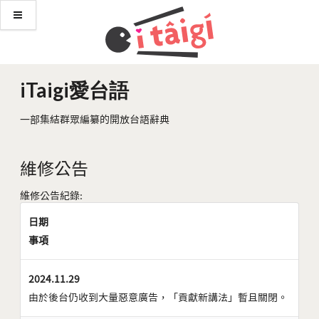
iTaigi愛台語
一部集結群眾編纂的開放台語辭典
維修公告
維修公告紀錄:
日期
事項
2024.11.29
由於後台仍收到大量惡意廣告，「貢獻新講法」暫且關閉。