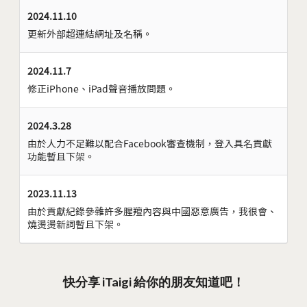
2024.11.10
更新外部超連結網址及名稱。
2024.11.7
修正iPhone、iPad聲音播放問題。
2024.3.28
由於人力不足難以配合Facebook審查機制，登入具名貢獻
功能暫且下架。
2023.11.13
由於貢獻紀錄參雜許多腥羶內容與中國惡意廣告，我很會、
燒燙燙新詞暫且下架。
快分享 iTaigi 給你的朋友知道吧！