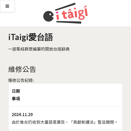
iTaigi愛台語
一部集結群眾編纂的開放台語辭典
維修公告
維修公告紀錄:
日期
事項
2024.11.29
由於後台仍收到大量惡意廣告，「貢獻新講法」暫且關閉。