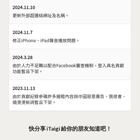
2024.11.10
更新外部超連結網址及名稱。
2024.11.7
修正iPhone、iPad聲音播放問題。
2024.3.28
由於人力不足難以配合Facebook審查機制，登入具名貢獻
功能暫且下架。
2023.11.13
由於貢獻紀錄參雜許多腥羶內容與中國惡意廣告，我很會、
燒燙燙新詞暫且下架。
快分享 iTaigi 給你的朋友知道吧！