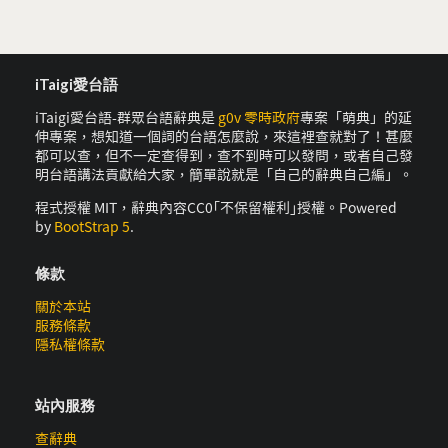
iTaigi愛台語
iTaigi愛台語-群眾台語辭典是
g0v 零時政府
專案「萌典」的延
伸專案，想知道一個詞的台語怎麼說，來這裡查就對了！甚麼
都可以查，但不一定查得到，查不到時可以發問，或者自己發
明台語講法貢獻給大家，簡單說就是「自己的辭典自己編」。
程式授權 MIT，辭典內容CC0｢不保留權利｣授權。Powered
by
BootStrap 5
.
條款
關於本站
服務條款
隱私權條款
站內服務
查辭典