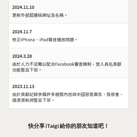
2024.11.10
更新外部超連結網址及名稱。
2024.11.7
修正iPhone、iPad聲音播放問題。
2024.3.28
由於人力不足難以配合Facebook審查機制，登入具名貢獻
功能暫且下架。
2023.11.13
由於貢獻紀錄參雜許多腥羶內容與中國惡意廣告，我很會、
燒燙燙新詞暫且下架。
快分享 iTaigi 給你的朋友知道吧！