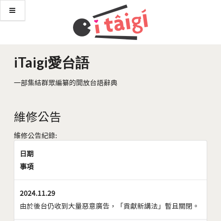
iTaigi愛台語
一部集結群眾編纂的開放台語辭典
維修公告
維修公告紀錄:
日期
事項
2024.11.29
由於後台仍收到大量惡意廣告，「貢獻新講法」暫且關閉。