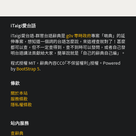
iTaigi愛台語
iTaigi愛台語-群眾台語辭典是
g0v 零時政府
專案「萌典」的延
伸專案，想知道一個詞的台語怎麼說，來這裡查就對了！甚麼
都可以查，但不一定查得到，查不到時可以發問，或者自己發
明台語講法貢獻給大家，簡單說就是「自己的辭典自己編」。
程式授權 MIT，辭典內容CC0｢不保留權利｣授權。Powered
by
BootStrap 5
.
條款
關於本站
服務條款
隱私權條款
站內服務
查辭典