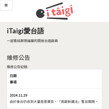
iTaigi愛台語
一部集結群眾編纂的開放台語辭典
維修公告
維修公告紀錄:
日期
事項
2024.11.29
由於後台仍收到大量惡意廣告，「貢獻新講法」暫且關閉。