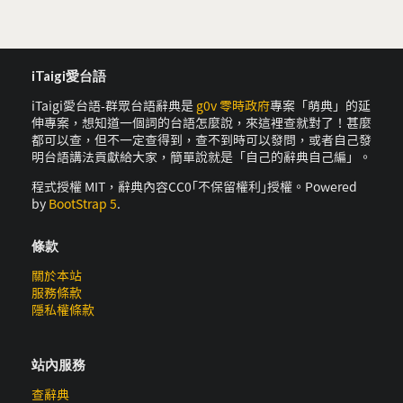
iTaigi愛台語
iTaigi愛台語-群眾台語辭典是
g0v 零時政府
專案「萌典」的延
伸專案，想知道一個詞的台語怎麼說，來這裡查就對了！甚麼
都可以查，但不一定查得到，查不到時可以發問，或者自己發
明台語講法貢獻給大家，簡單說就是「自己的辭典自己編」。
程式授權 MIT，辭典內容CC0｢不保留權利｣授權。Powered
by
BootStrap 5
.
條款
關於本站
服務條款
隱私權條款
站內服務
查辭典