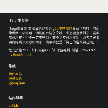
iTaigi愛台語
iTaigi愛台語-群眾台語辭典是
g0v 零時政府
專案「萌典」的延
伸專案，想知道一個詞的台語怎麼說，來這裡查就對了！甚麼
都可以查，但不一定查得到，查不到時可以發問，或者自己發
明台語講法貢獻給大家，簡單說就是「自己的辭典自己編」。
程式授權 MIT，辭典內容CC0｢不保留權利｣授權。Powered
by
BootStrap 5
.
條款
關於本站
服務條款
隱私權條款
站內服務
查辭典