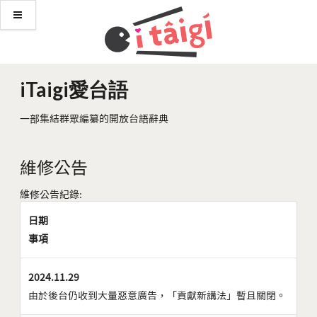
iTaigi愛台語
一部集結群眾編纂的開放台語辭典
維修公告
維修公告紀錄:
日期
事項
2024.11.29
由於後台仍收到大量惡意廣告，「貢獻新講法」暫且關閉。