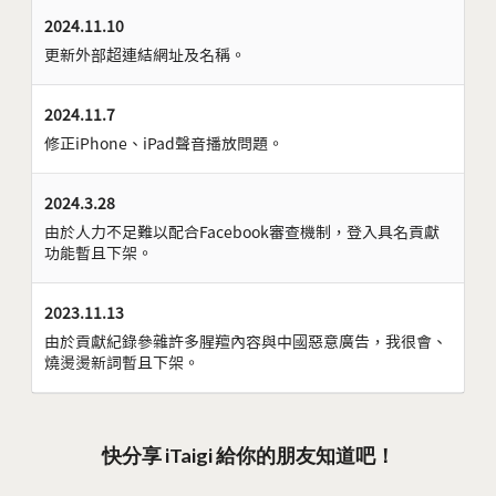
2024.11.10
更新外部超連結網址及名稱。
2024.11.7
修正iPhone、iPad聲音播放問題。
2024.3.28
由於人力不足難以配合Facebook審查機制，登入具名貢獻
功能暫且下架。
2023.11.13
由於貢獻紀錄參雜許多腥羶內容與中國惡意廣告，我很會、
燒燙燙新詞暫且下架。
快分享 iTaigi 給你的朋友知道吧！