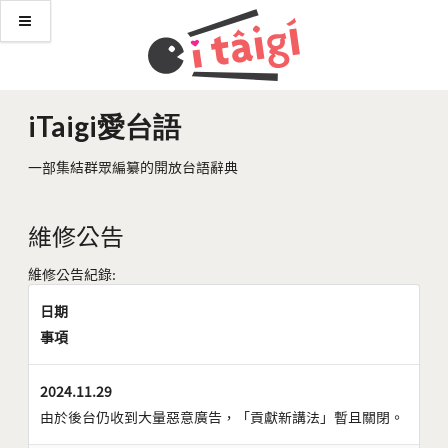
iTaigi愛台語
一部集結群眾編纂的開放台語辭典
維修公告
維修公告紀錄:
日期
事項
2024.11.29
由於後台仍收到大量惡意廣告，「貢獻新講法」暫且關閉。