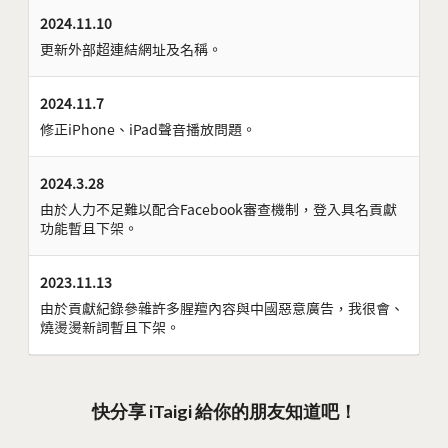
2024.11.10
更新外部超連結網址及名稱。
2024.11.7
修正iPhone、iPad聲音播放問題。
2024.3.28
由於人力不足難以配合Facebook審查機制，登入具名貢獻
功能暫且下架。
2023.11.13
由於貢獻紀錄參雜許多腥羶內容與中國惡意廣告，我很會、
燒燙燙新詞暫且下架。
快分享 iTaigi 給你的朋友知道吧！