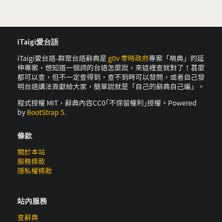
iTaigi愛台語
iTaigi愛台語-群眾台語辭典是
g0v 零時政府
專案「萌典」的延
伸專案，想知道一個詞的台語怎麼說，來這裡查就對了！甚麼
都可以查，但不一定查得到，查不到時可以發問，或者自己發
明台語講法貢獻給大家，簡單說就是「自己的辭典自己編」。
程式授權 MIT，辭典內容CC0｢不保留權利｣授權。Powered
by
BootStrap 5
.
條款
關於本站
服務條款
隱私權條款
站內服務
查辭典