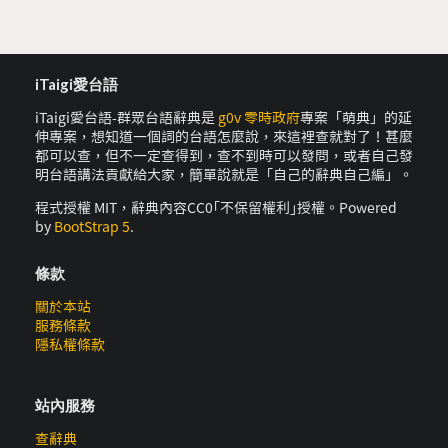
iTaigi愛台語
iTaigi愛台語-群眾台語辭典是
g0v 零時政府
專案「萌典」的延
伸專案，想知道一個詞的台語怎麼說，來這裡查就對了！甚麼
都可以查，但不一定查得到，查不到時可以發問，或者自己發
明台語講法貢獻給大家，簡單說就是「自己的辭典自己編」。
程式授權 MIT，辭典內容CC0｢不保留權利｣授權。Powered
by
BootStrap 5
.
條款
關於本站
服務條款
隱私權條款
站內服務
查辭典