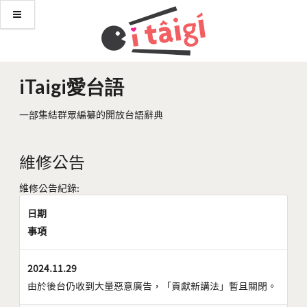
iTaigi愛台語
一部集結群眾編纂的開放台語辭典
維修公告
維修公告紀錄:
日期
事項
2024.11.29
由於後台仍收到大量惡意廣告，「貢獻新講法」暫且關閉。