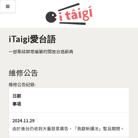
iTaigi愛台語
一部集結群眾編纂的開放台語辭典
維修公告
維修公告紀錄:
日期
事項
2024.11.29
由於後台仍收到大量惡意廣告，「貢獻新講法」暫且關閉。