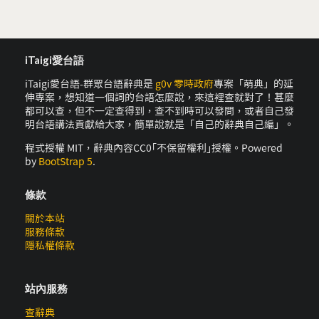
iTaigi愛台語
iTaigi愛台語-群眾台語辭典是
g0v 零時政府
專案「萌典」的延
伸專案，想知道一個詞的台語怎麼說，來這裡查就對了！甚麼
都可以查，但不一定查得到，查不到時可以發問，或者自己發
明台語講法貢獻給大家，簡單說就是「自己的辭典自己編」。
程式授權 MIT，辭典內容CC0｢不保留權利｣授權。Powered
by
BootStrap 5
.
條款
關於本站
服務條款
隱私權條款
站內服務
查辭典