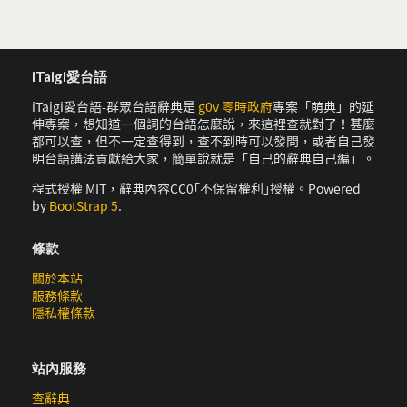
iTaigi愛台語
iTaigi愛台語-群眾台語辭典是
g0v 零時政府
專案「萌典」的延
伸專案，想知道一個詞的台語怎麼說，來這裡查就對了！甚麼
都可以查，但不一定查得到，查不到時可以發問，或者自己發
明台語講法貢獻給大家，簡單說就是「自己的辭典自己編」。
程式授權 MIT，辭典內容CC0｢不保留權利｣授權。Powered
by
BootStrap 5
.
條款
關於本站
服務條款
隱私權條款
站內服務
查辭典