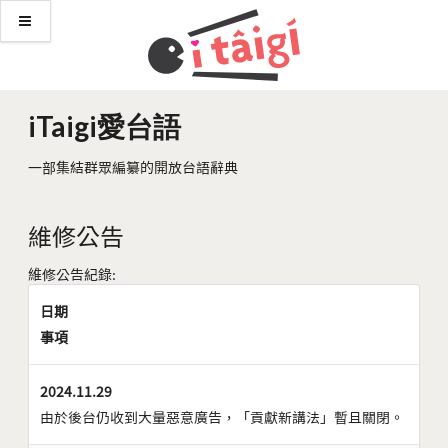
iTaigi愛台語
一部集結群眾編纂的開放台語辭典
維修公告
維修公告紀錄:
日期
事項
2024.11.29
由於後台仍收到大量惡意廣告，「貢獻新講法」暫且關閉。