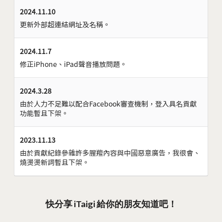
2024.11.10
更新外部超連結網址及名稱。
2024.11.7
修正iPhone、iPad聲音播放問題。
2024.3.28
由於人力不足難以配合Facebook審查機制，登入具名貢獻
功能暫且下架。
2023.11.13
由於貢獻紀錄參雜許多腥羶內容與中國惡意廣告，我很會、
燒燙燙新詞暫且下架。
快分享 iTaigi 給你的朋友知道吧！