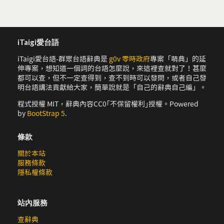
iTaigi愛台語
iTaigi愛台語-群眾台語辭典是
g0v 零時政府
專案「萌典」的延
伸專案，想知道一個詞的台語怎麼說，來這裡查就對了！甚麼
都可以查，但不一定查得到，查不到時可以發問，或者自己發
明台語講法貢獻給大家，簡單說就是「自己的辭典自己編」。
程式授權 MIT，辭典內容CC0｢不保留權利｣授權。Powered
by
BootStrap 5
.
條款
關於本站
服務條款
隱私權條款
站內服務
查辭典