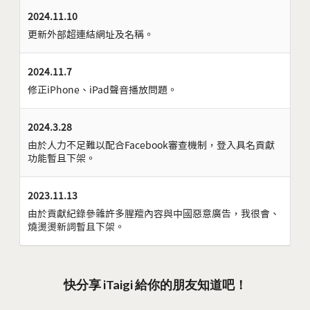
2024.11.10
更新外部超連結網址及名稱。
2024.11.7
修正iPhone、iPad聲音播放問題。
2024.3.28
由於人力不足難以配合Facebook審查機制，登入具名貢獻
功能暫且下架。
2023.11.13
由於貢獻紀錄參雜許多腥羶內容與中國惡意廣告，我很會、
燒燙燙新詞暫且下架。
快分享 iTaigi 給你的朋友知道吧！