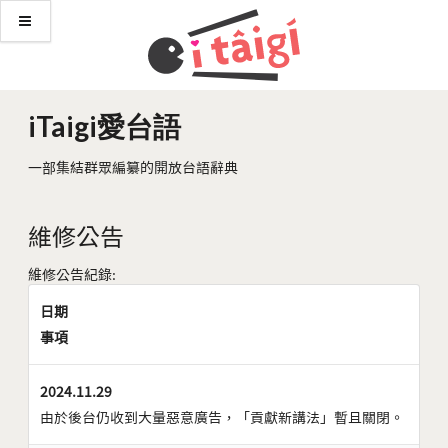
iTaigi愛台語
一部集結群眾編纂的開放台語辭典
維修公告
維修公告紀錄:
日期
事項
2024.11.29
由於後台仍收到大量惡意廣告，「貢獻新講法」暫且關閉。